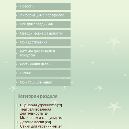
Новости
Информация о портфолио
Все для праздников
Методические разработки
Мои достижения
Детские фестивали и
конкурсы
Достижения детей
О себе
Мой YouTube канал
Категории раздела
Сценарии утренников
[73]
Театрализованная
деятельность
[19]
Мы играем и танцуем
[145]
Детские песни
[232]
Стихи для утренников
[24]