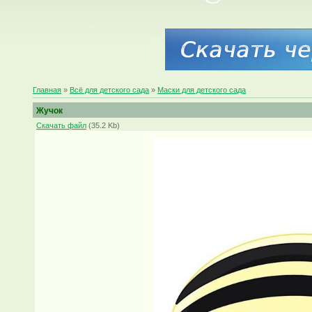
Главная
»
Всё для детского сада
»
Маски для детского сада
Жучок
Скачать файл
(35.2 Kb)