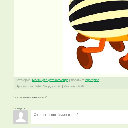
Категория
:
Маски для детского сада
|
Добавил
:
ingarepina
Просмотров
:
949
|
Загрузок
:
90
|
Рейтинг
:
0.0
/
0
Всего комментариев
:
0
Войдите: