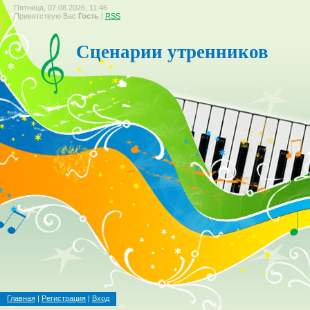
Пятница, 07.08.2026, 11:46
Приветствую Вас
Гость
|
RSS
Сценарии утренников
Главная
|
Регистрация
|
Вход