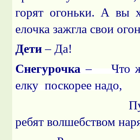
горят огоньки. А вы х
елочка зажгла свои ого
Дети
– Да!
Снегурочка
–
Что 
елку поскорее надо,
П
ребят волшебством наря