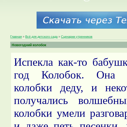
Главная
»
Всё для детского сада
»
Сценарии утренников
Новогодний колобок
Испекла как-то бабуш
год Колобок. Она 
колобки деду, и нек
получались волшебн
колобки умели разговар
и даже петь песенки, 