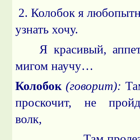
2. Колобок я любопытн
узнать хочу.
Я красивый, аппети
мигом научу…
Колобок
(говорит):
Та
проскочит, не пройд
волк,
Там пролезет, э