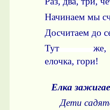
Раз, два, три, ч
Начинаем мы сч
Досчитаем до с
Тут же,
елочка, гори!
Елка зажига
Дети садят