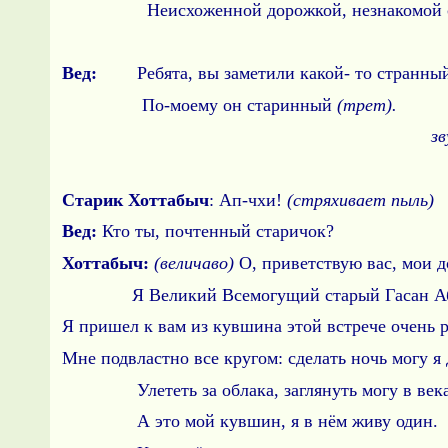
Неисхоженной дорожкой, незнакомой с
Вед:
Ребята, вы заметили какой- то странный
По-моему он старинный
(трет).
зв
Старик Хоттабыч
: Ап-чхи!
(стряхивает
Вед:
Кто ты, почтенный старичок?
Хоттабыч:
(величаво)
О, приветствую вас, мои д
Я Великий Всемогущий старый Гасан Абду
Я пришел к вам из кувшина этой встрече очень р
Мне подвластно все кругом: сделать ночь могу я
Улететь за облака, заглянуть могу в века
А это мой кувшин, я в нём живу один.