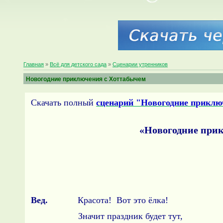
Главная
»
Всё для детского сада
»
Сценарии утренников
Новогодние приключения с Хоттабычем
Скачать полный
сценарий "Новогодние приклю
«Новогодние при
Вед.
Красота! Вот это ёлка!
Значит праздник будет тут,