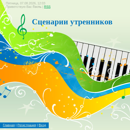
Пятница, 07.08.2026, 12:03
Приветствую Вас
Гость
|
RSS
Сценарии утренников
Главная
|
Регистрация
|
Вход