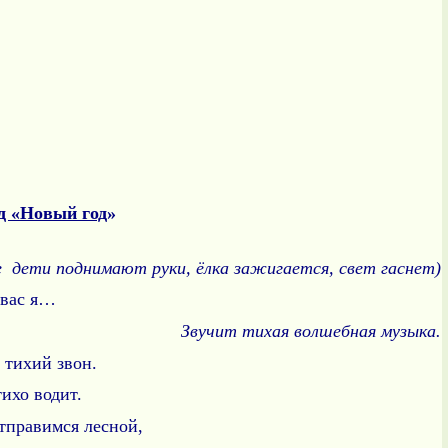
д «Новый год
»
е дети поднимают руки, ёлка зажигается, свет гаснет)
у вас я…
Звучит тихая волшебная музыка.
 тихий звон.
хо водит.
равимся лесной,