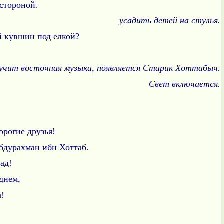
тороной
.
усадить детей на стулья.
 кувшин под елкой?
учит восточная музыка, появляется Старик Хоттабыч.
Свет включается.
 пыль)
орогие друзья!
рахман ибн Хоттаб.
ад!
 днем,
!