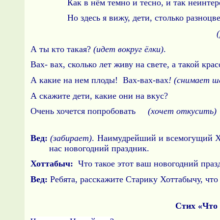
Как в нём темно и тесно, и так неинтере
Но здесь я вижу, дети, столько разноцве
А ты кто такая?
(идет вокруг ёлки)
.
Вах- вах, сколько лет живу на свете, а такой кра
А какие на нем плоды! Вах-вах-вах
! (снимает ш
А скажите дети, какие они на вкус?
Очень хочется попробовать
(хочет откусить)
Вед:
(забирает)
. Наимудрейший и всемогущий Хо
нас новогодний праздник.
Хоттабыч:
Что такое этот ваш новогодний праз
Вед:
Ребята, расскажите Старику Хоттабычу, что
Стих «Что