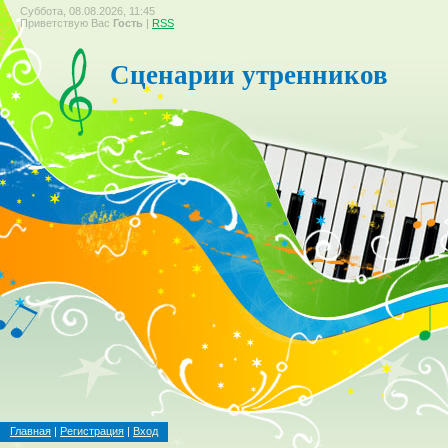
Суббота, 08.08.2026, 11:45
Приветствую Вас
Гость
|
RSS
Сценарии утренников
Главная
|
Регистрация
|
Вход