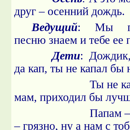
друг – осенний дождь.
Ведущий
: Мы п
песню знаем и тебе ее 
Дети
: Дождик,
да кап, ты не капал бы 
Ты не капал
мам, приходил бы лучш
Папам
– грязно, ну а нам с то