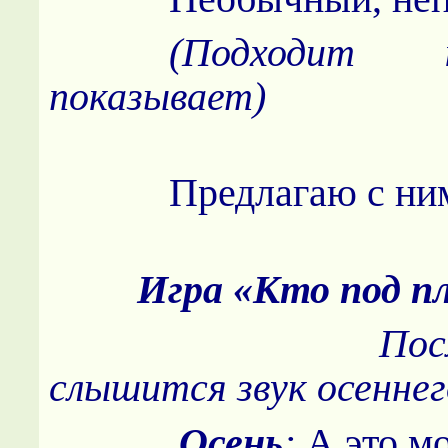
(Подходит
показывает)
Предлагаю с ним
Игра «Кто под п
После и
слышится звук осенне
Осень
:
А это
м