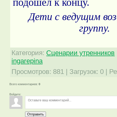
подошел к концу.
Дети с ведущим во
группу.
Категория
:
Сценарии утренников
ingarepina
Просмотров
:
881
|
Загрузок
:
0
|
Ре
Всего комментариев
:
0
Войдите:
Отправить