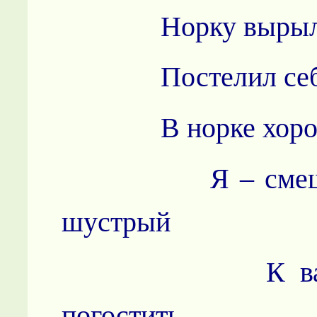
Норку вырыл по
Постелил себе 
В норке хорош
Я – смешной
шустрый
К вам пр
погостить.