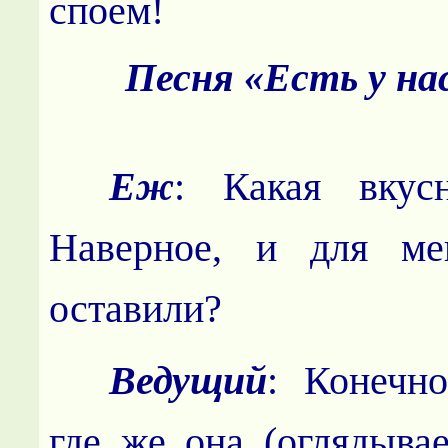
споем!
Песня «Есть у нас
Еж
: Какая вкусн
Наверное, и для ме
оставили?
Ведущий
: Конечн
где же она (оглядывае