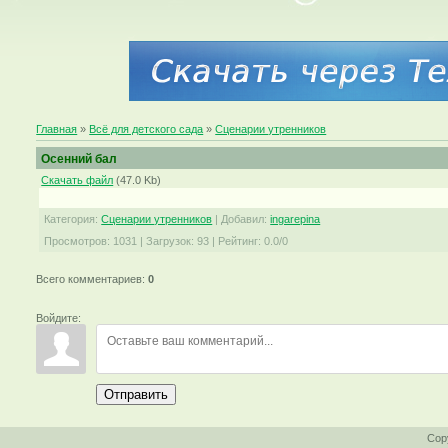
Главная
»
Всё для детского сада
»
Сценарии утренников
Осенний бал
Скачать файл
(47.0 Kb)
Категория
:
Сценарии утренников
|
Добавил
:
ingarepina
Просмотров
:
1031
|
Загрузок
:
93
|
Рейтинг
:
0.0
/
0
Всего комментариев
:
0
Войдите:
Отправить
Cop