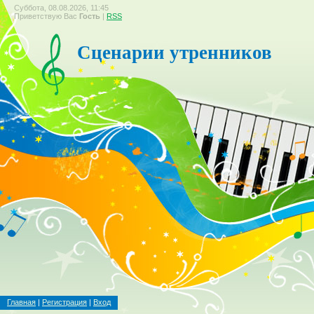
Суббота, 08.08.2026, 11:45
Приветствую Вас
Гость
|
RSS
Сценарии утренников
Главная
|
Регистрация
|
Вход