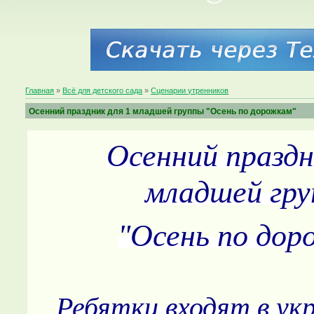
Главная
»
Всё для детского сада
»
Сценарии утренников
Осенний праздник для 1 младшей группы "Осень по дорожкам"
Осенний праздн
младшей гр
"Осень по до
Ребятки входят в ук