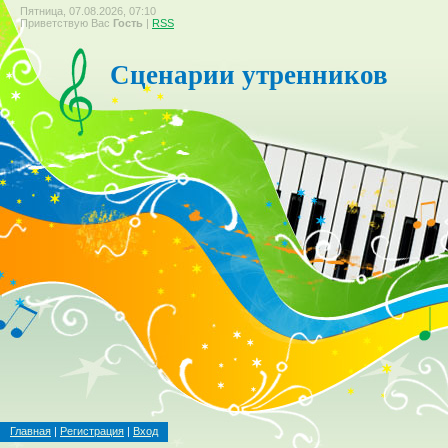
Пятница, 07.08.2026, 07:10
Приветствую Вас
Гость
|
RSS
Сценарии утренников
Главная
|
Регистрация
|
Вход