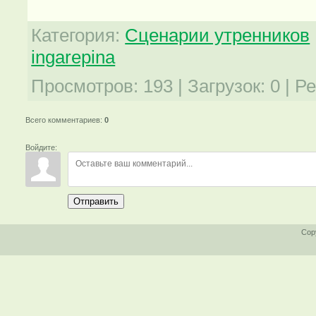
Категория
:
Сценарии утренников
ingarepina
Просмотров
:
193
|
Загрузок
:
0
|
Ре
Всего комментариев
:
0
Войдите:
Отправить
Cop