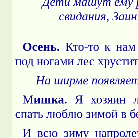
Дети машут ему 
свидания, Заин
Осень.
Кто-то к нам
под ногами лес хрустит
На ширме появляе
М
ишка.
Я хозяин л
спать люблю зимой в б
И всю зиму напроле