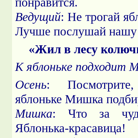
понравится.
Ведущий
: Не трогай яб
Лучше послушай нашу 
«Жил в лесу колю
К яблоньке подходит 
Осень
: Посмотрит
яблоньке Мишка подби
Мишка
: Что за чу
Яблонька-красавица!