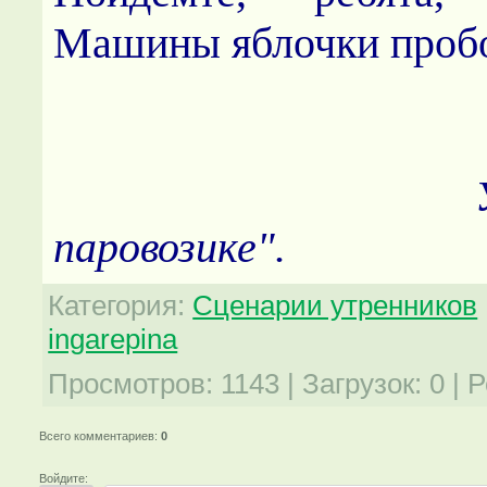
Машины яблочки пробо
паровозике".
Категория
:
Сценарии утренников
ingarepina
Просмотров
:
1143
|
Загрузок
:
0
|
Р
Всего комментариев
:
0
Войдите: