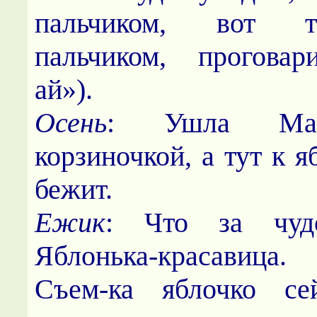
пальчиком, вот т
пальчиком, проговар
ай»).
Осень
: Ушла Маш
корзиночкой, а тут к 
бежит.
Ежик
: Что за чу
Яблонька-красавица.
Съем-ка яблочко се