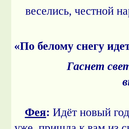
веселись, честной на
Хоро
«По белому снегу иде
Гаснет свет
в
Фея
:
Идёт новый год
уже, пришла к вам из ск