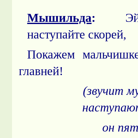
Мышильда
:
Эй,
наступайте скорей,
Покажем мальчишке
главней!
(звучит м
наступают
он пят