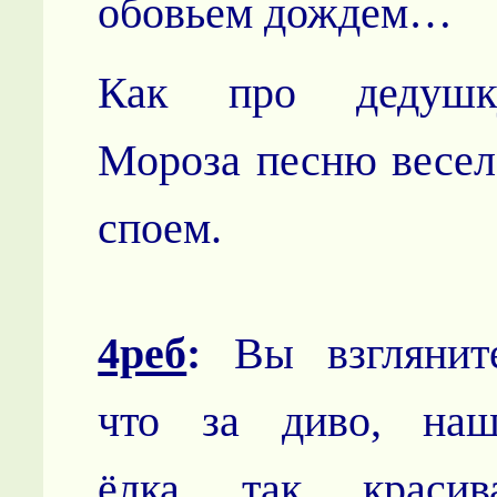
обовьем дождем…
Как про дедушк
Мороза песню весел
споем.
4реб
:
Вы взгляните
что за диво, наш
ёлка так красива