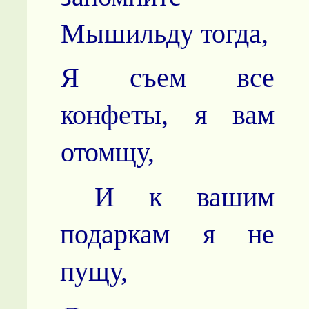
Мышильду тогда,
Я съем все
конфеты, я вам
отомщу,
И к вашим
подаркам я не
пущу,