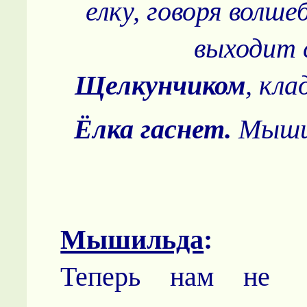
елку, говоря волше
выходит 
Щелкунчиком
, кла
Ёлка гаснет.
Мыши
Мышильда
:
Теперь нам не