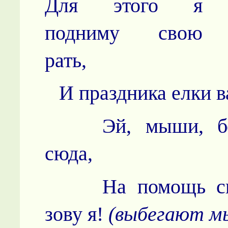
Для этого я
подниму свою
рать,
И праздника елки ва
Эй, мыши, б
сюда,
На помощь с
зову я!
(выбегают м