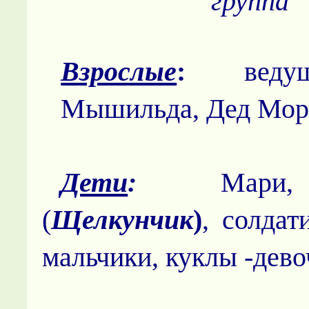
группа
Взрослые
:
ведущ
Мышильда, Дед Мор
Дети
:
Мари,
(
Щелкунчик
)
, солдат
мальчики, куклы -дево