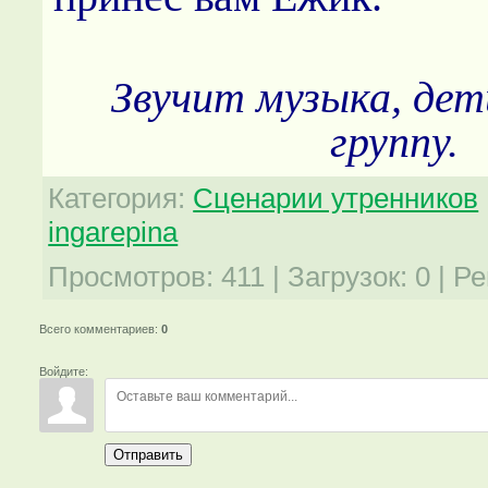
Звучит музыка, дет
группу.
Категория
:
Сценарии утренников
ingarepina
Просмотров
:
411
|
Загрузок
:
0
|
Ре
Всего комментариев
:
0
Войдите:
Отправить