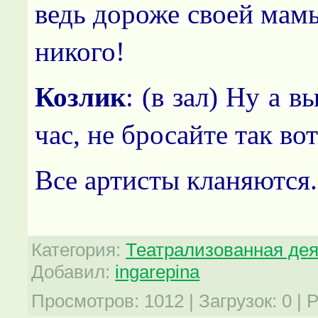
ведь дороже своей мамы
никого!
Козлик
: (в зал) Ну а в
час, не бросайте так вот
Все артисты кланяются.
Категория
:
Театрализованная де
Добавил
:
ingarepina
Просмотров
:
1012
|
Загрузок
:
0
|
Р