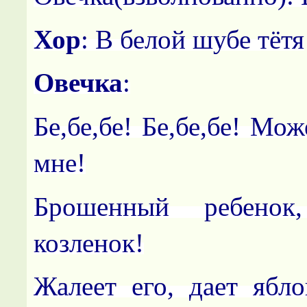
Хор
: В белой шубе тётя
Овечка
:
Бе,бе,бе! Бе,бе,бе! Мож
мне!
Брошенный ребенок,
козленок!
Жалеет его, дает ябло