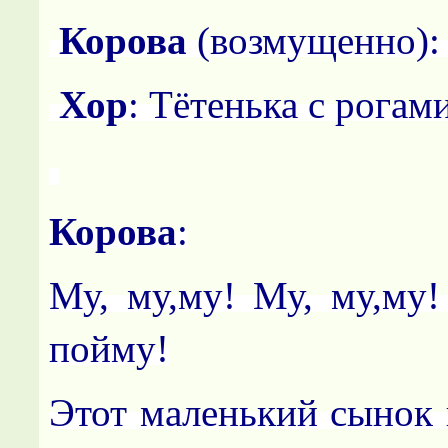
Корова
(возмущенно):
Хор
: Тётенька с рогами
Корова
:
Му, му,му! Му, му,му!
пойму!
Этот маленький сынок 