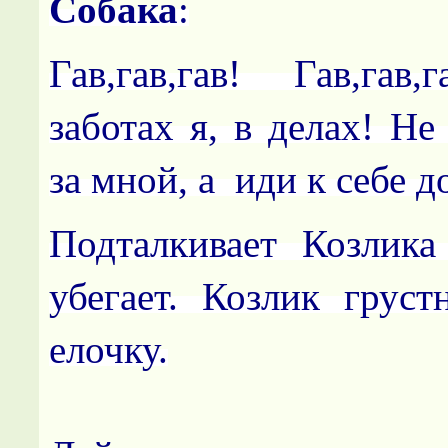
Co
бака
:
Гав,гав,гав! Гав,га
заботах я, в делах! Н
за мной, а иди к себе д
Подталкивает Козлика
убегает. Козлик груст
елочку.