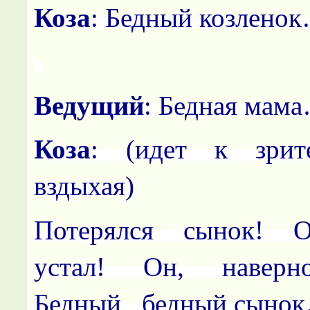
Коза
: Бедный козлено
Ведущий
: Бедная мам
Коза
: (идет к зрит
вздыхая)
Потерялся сынок! О
устал! Он, наверно
Бедный, бедный сыно