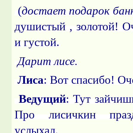
(
достает подарок бан
душистый , золотой! О
и густой.
Дарит лисе.
Лиса
: Вот спасибо! Оч
Ведущий
: Тут зайчиш
Про лисичкин праз
услыхал.