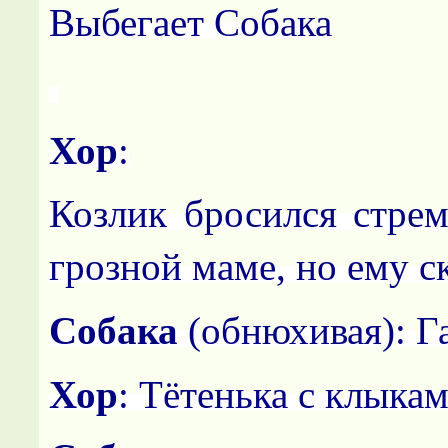
Выбегает Собака
Хор
:
Козлик бросился стрем
грозной маме, но ему с
Co
бака
(обнюхивая): Г
Хор
: Тётенька с клыкам