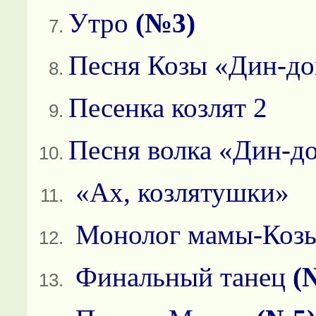
Утро
(№3)
Песня Козы «Дин-д
Песенка козлят 2
Песня волка «Дин-д
«Ах, козлятушки»
Монолог мамы-Коз
Финальный танец
(