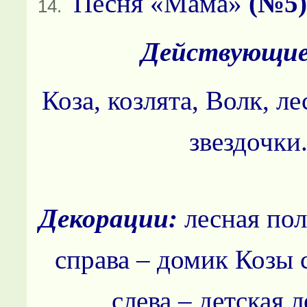
Песня «Мама»
(№5
Действующие
Коза, к
озлята,
Волк, л
е
з
вездочки
Декорации:
лесная пол
справа – домик Козы 
слева – детская л