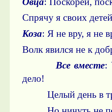
Овца
: Поскорей, пос
Спрячу я своих детей
Коза
: Я не вру, я не в
Волк явился не к доб
Все вместе
:
дело!
Целый день в тру
Но ничуть не пос