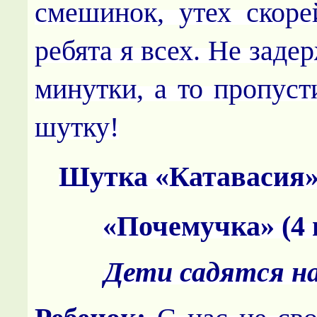
смешинок, утех скор
ребята я всех. Не заде
минутки, а то пропуст
шутку!
Шутка «Катавасия» 
«Почемучка» (4 
Дети садятся н