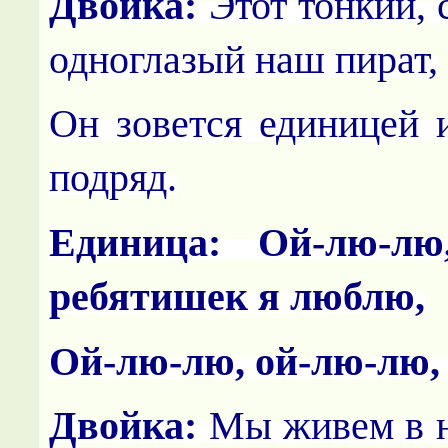
Двойка:
Этот тонкий, 
одноглазый наш пират,
Он зовется единицей и
подряд.
Единица:
Ой-лю-лю
ребятишек я люблю,
Ой-лю-лю, ой-лю-лю, 
Двойка:
Мы живем в н