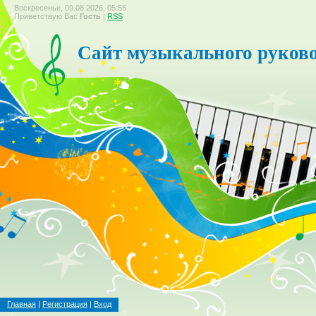
Воскресенье, 09.08.2026, 05:55
Приветствую Вас
Гость
|
RSS
Сайт музыкального руков
Главная
|
Регистрация
|
Вход