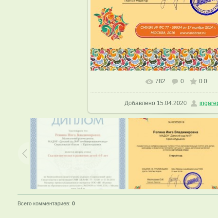
782
0
0.0
В реальном размере
1132x1600
Добавлено
15.04.2020
ingare
Всего комментариев
:
0