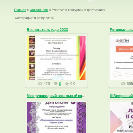
Главная
»
Фотоальбом
» Участие в конкурсах и фестивалях
Фотографий в разделе
:
30
Воспитатель года 2023
0
21.04.2023
Орга
ingarepina
420
0
0.0
655
Международный вокальный конкурс "Музыка души"
23.08.2021
0
ingarepina