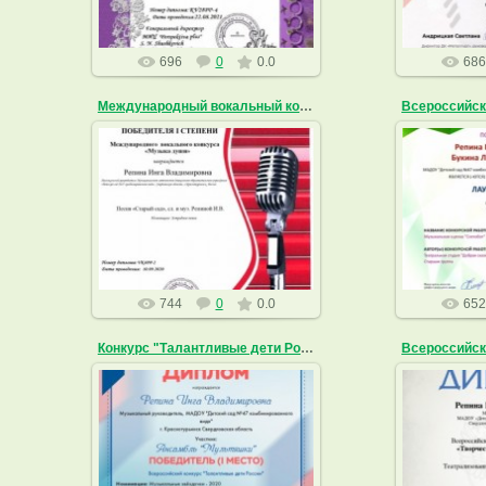
696
0
0.0
686
Международный вокальный конкурс "Музыка души"
22.09.2020
0
ingarepina
744
0
0.0
652
Конкурс "Талантливые дети России"
14.04.2020
1
ingarepina