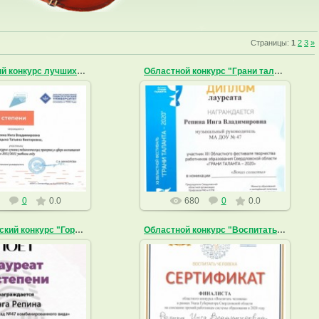
Страницы
:
1
2
3
»
Региональный конкурс лучших пед. практик
Областной конкурс "Грани таланта"
1.06.2022
30.08.2021
низатор УрГПУ
ingarepina
ingarepina
0
0.0
680
0
0.0
III Всероссийский конкурс "Город поет"
Областной конкурс "Воспитать человека"
2.02.2021
02.11.2020
ingarepina
ingarepina