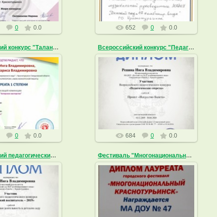
0
0.0
652
0
0.0
Всероссийский конкурс "Таланты России"
Всероссийский конкурс "Педагогические секреты"
7.09.2020
14.04.2020
ingarepina
ingarepina
0
0.0
684
0
0.0
Всероссийский педагогический конкурс
Фестиваль "Многонациональный Краснотурьинск"
4.04.2020
14.04.2020
ingarepina
ingarepina