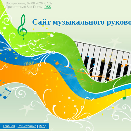
Воскресенье, 09.08.2026, 07:32
Приветствую Вас
Гость
|
RSS
Сайт музыкального руков
Главная
|
Регистрация
|
Вход