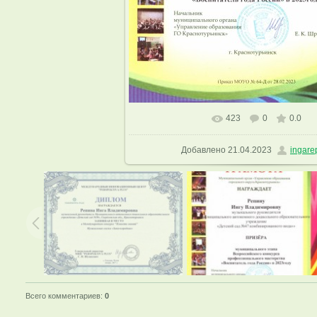
423
0
0.0
В реальном размере
1154x1600
Добавлено
21.04.2023
ingare
Всего комментариев
:
0