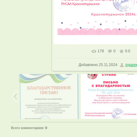
178
0
0.0
В реальном размере
1199x1600
Добавлено
25.11.2024
ingare
Всего комментариев
:
0