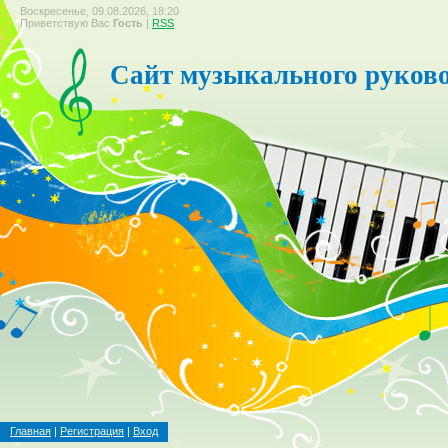
Воскресенье, 09.08.2026, 18:20
Приветствую Вас
Гость
|
RSS
Сайт музыкального руков
Главная
|
Регистрация
|
Вход