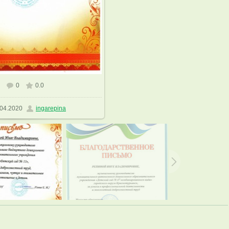
0
0.0
азмере
1131x1600
/ 433.2Kb
04.2020
ingarepina