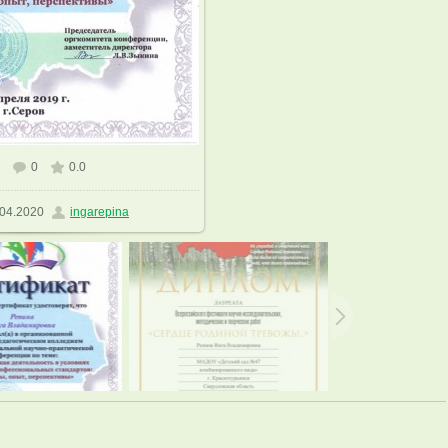
0
0.0
азмере
1131x1600
/ 361.6Kb
04.2020
ingarepina