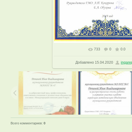
733
0
0.0
В реальном размере
1153x1600
Добавлено
15.04.2020
ingare
Всего комментариев
:
0