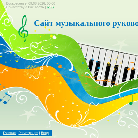
Воскресенье, 09.08.2026, 00:00
Приветствую Вас
Гость
|
RSS
Сайт музыкального руков
Главная
|
Регистрация
|
Вход