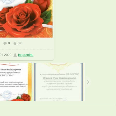
0
0.0
азмере
1158x1600
/ 357.0Kb
04.2020
ingarepina