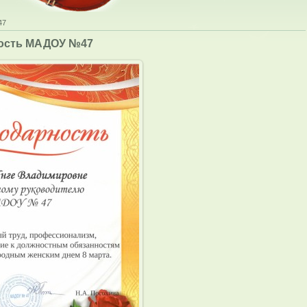
47
ость МАДОУ №47