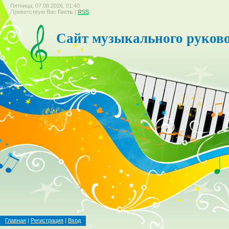
Пятница, 07.08.2026, 01:40
Приветствую Вас
Гость
|
RSS
Сайт музыкального руков
Главная
|
Регистрация
|
Вход