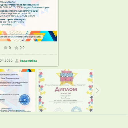
0
0.0
азмере
1131x1600
/ 376.4Kb
04.2020
ingarepina