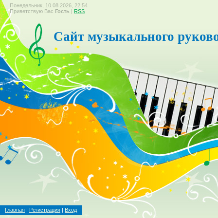
Понедельник, 10.08.2026, 22:54
Приветствую Вас
Гость
|
RSS
Сайт музыкального руков
Главная
|
Регистрация
|
Вход