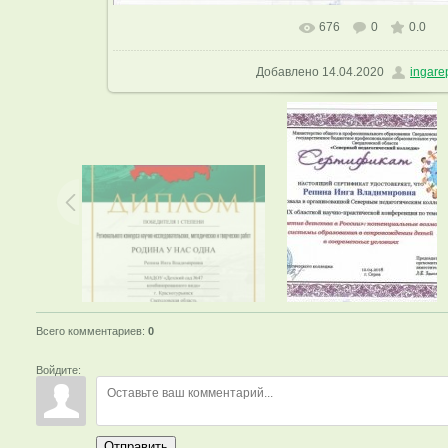
676
0
0.0
В реальном размере
1600x1153
Добавлено
14.04.2020
ingare
Всего комментариев
:
0
Войдите:
Отправить