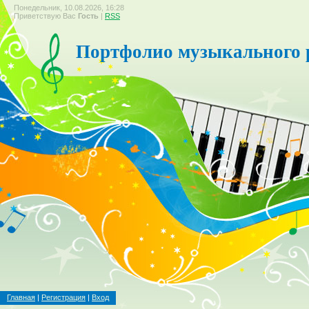
Понедельник, 10.08.2026, 16:28
Приветствую Вас
Гость
|
RSS
Портфолио музыкального 
Главная
|
Регистрация
|
Вход