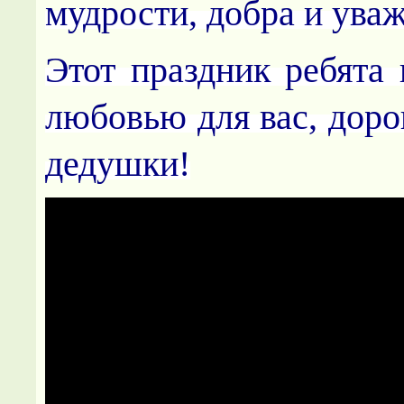
мудрости, добра и уваж
Этот праздник ребята 
любовью для вас, доро
дедушки!