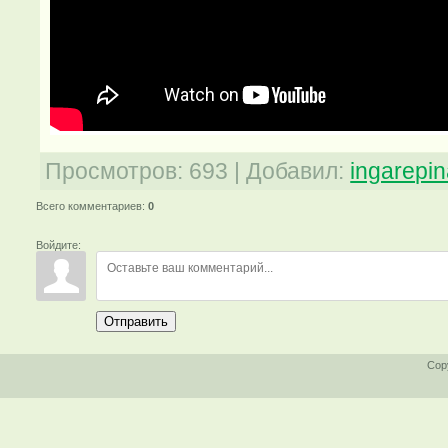
Просмотров
:
693
|
Добавил
:
ingarepi
Всего комментариев
:
0
Войдите:
Отправить
Cop