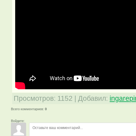
Просмотров
:
1152
|
Добавил
:
ingarep
Всего комментариев
:
0
Войдите: