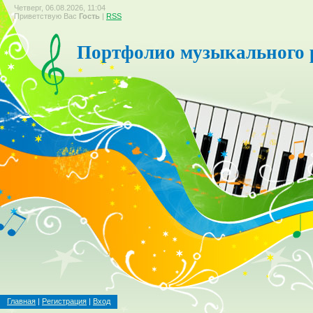
Четверг, 06.08.2026, 11:04
Приветствую Вас
Гость
|
RSS
Портфолио музыкального 
Главная
|
Регистрация
|
Вход