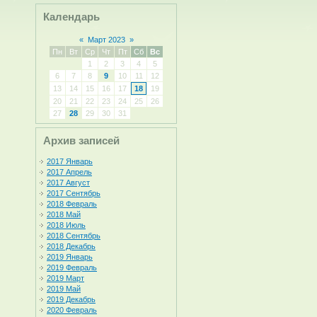
Календарь
«
Март 2023
»
Пн
Вт
Ср
Чт
Пт
Сб
Вс
1
2
3
4
5
6
7
8
9
10
11
12
13
14
15
16
17
18
19
20
21
22
23
24
25
26
27
28
29
30
31
Архив записей
2017 Январь
2017 Апрель
2017 Август
2017 Сентябрь
2018 Февраль
2018 Май
2018 Июль
2018 Сентябрь
2018 Декабрь
2019 Январь
2019 Февраль
2019 Март
2019 Май
2019 Декабрь
2020 Февраль