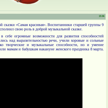
15:06
ной сказки «Самая красивая». Воспитанники старшей группы 9
сполнил свою роль в доброй музыкальной сказке.
т в себе огромные возможности для развития способностей
ались над выразительностью речи, учили хоровые и сольные
ько творческие и музыкальные способности, но и умение
рили мамам и бабушкам накануне женского праздника 8 марта.