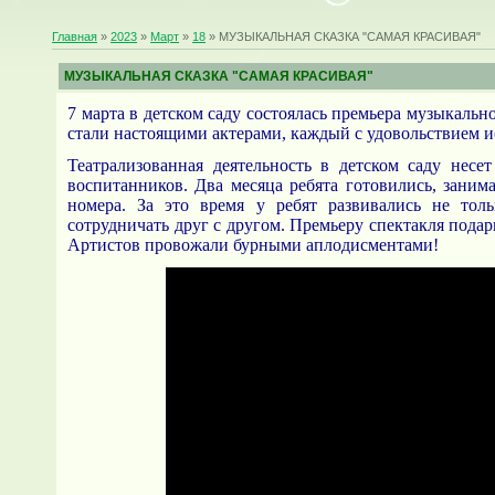
Главная
»
2023
»
Март
»
18
» МУЗЫКАЛЬНАЯ СКАЗКА "САМАЯ КРАСИВАЯ"
МУЗЫКАЛЬНАЯ СКАЗКА "САМАЯ КРАСИВАЯ"
7 марта в детском саду состоялась премьера музыкаль
стали настоящими актерами, каждый с удовольствием и
Театрализованная деятельность в детском саду несе
воспитанников. Два месяца ребята готовились, заним
номера. За это время у ребят развивались не тол
сотрудничать друг с другом. Премьеру спектакля пода
Артистов провожали бурными аплодисментами!