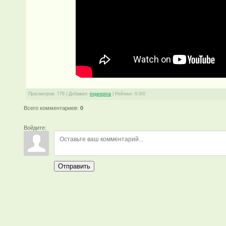
Просмотров
:
779
|
Добавил
:
ingarepina
|
Рейтинг
:
0.0
/
0
Всего комментариев
:
0
Войдите:
Отправить