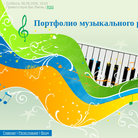
Суббота, 08.08.2026, 19:01
Приветствую Вас
Гость
|
RSS
Портфолио музыкального 
Главная
|
Регистрация
|
Вход