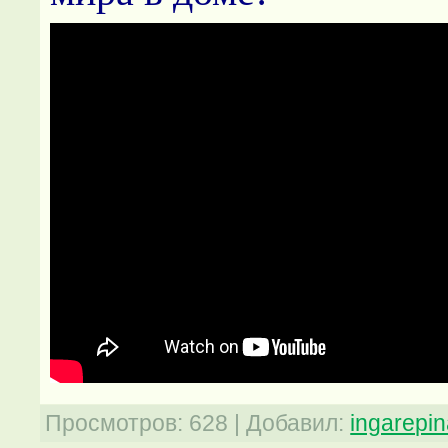
Просмотров
:
628
|
Добавил
:
ingarepi