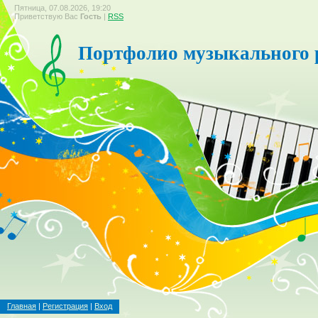
Пятница, 07.08.2026, 19:20
Приветствую Вас
Гость
|
RSS
Портфолио музыкального 
Главная
|
Регистрация
|
Вход