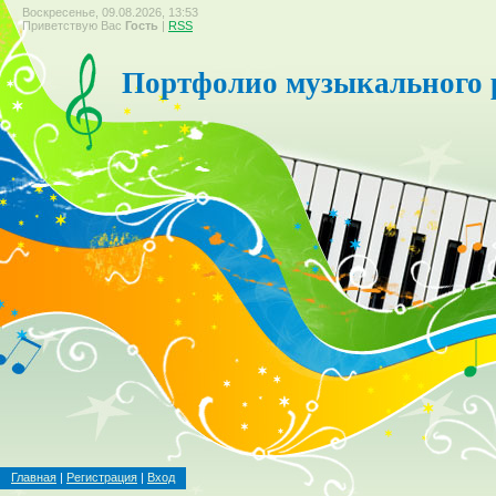
Воскресенье, 09.08.2026, 13:53
Приветствую Вас
Гость
|
RSS
Портфолио музыкального 
Главная
|
Регистрация
|
Вход